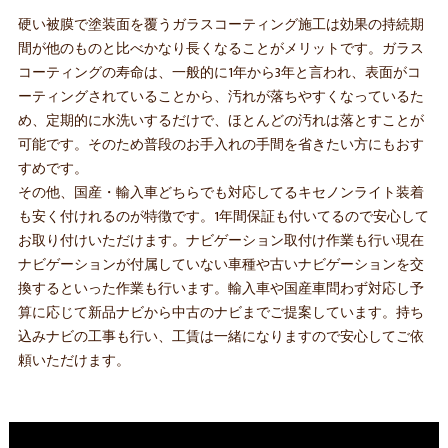
硬い被膜で塗装面を覆うガラスコーティング施工は効果の持続期
間が他のものと比べかなり長くなることがメリットです。ガラス
コーティングの寿命は、一般的に1年から3年と言われ、表面がコ
ーティングされていることから、汚れが落ちやすくなっているた
め、定期的に水洗いするだけで、ほとんどの汚れは落とすことが
可能です。そのため普段のお手入れの手間を省きたい方にもおす
すめです。
その他、国産・輸入車どちらでも対応してるキセノンライト装着
も安く付けれるのが特徴です。1年間保証も付いてるので安心して
お取り付けいただけます。ナビゲーション取付け作業も行い現在
ナビゲーションが付属していない車種や古いナビゲーションを交
換するといった作業も行います。輸入車や国産車問わず対応し予
算に応じて新品ナビから中古のナビまでご提案しています。持ち
込みナビの工事も行い、工賃は一緒になりますので安心してご依
頼いただけます。